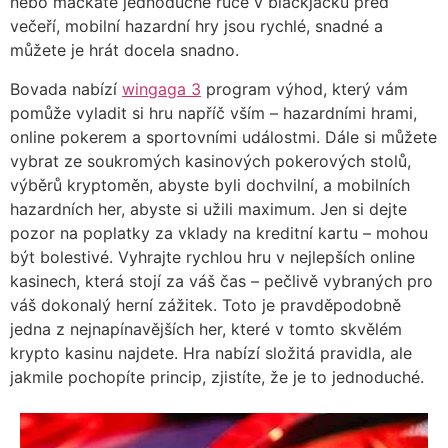
nebo mačkáte jednoduché ruce v blackjacku před
večeří, mobilní hazardní hry jsou rychlé, snadné a
můžete je hrát docela snadno.
Bovada nabízí
wingaga 3
program výhod, který vám
pomůže vyladit si hru napříč vším – hazardními hrami,
online pokerem a sportovními událostmi. Dále si můžete
vybrat ze soukromých kasinových pokerových stolů,
výběrů kryptoměn, abyste byli dochvilní, a mobilních
hazardních her, abyste si užili maximum. Jen si dejte
pozor na poplatky za vklady na kreditní kartu – mohou
být bolestivé. Vyhrajte rychlou hru v nejlepších online
kasinech, která stojí za váš čas – pečlivě vybraných pro
váš dokonalý herní zážitek. Toto je pravděpodobně
jedna z nejnapínavějších her, které v tomto skvělém
krypto kasinu najdete. Hra nabízí složitá pravidla, ale
jakmile pochopíte princip, zjistíte, že je to jednoduché.