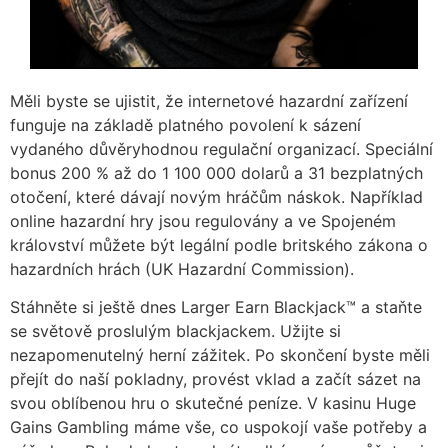
Měli byste se ujistit, že internetové hazardní zařízení
funguje na základě platného povolení k sázení
vydaného důvěryhodnou regulační organizací. Speciální
bonus 200 % až do 1 100 000 dolarů a 31 bezplatných
otočení, které dávají novým hráčům náskok. Například
online hazardní hry jsou regulovány a ve Spojeném
království můžete být legální podle britského zákona o
hazardních hrách (UK Hazardní Commission).
Stáhněte si ještě dnes Larger Earn Blackjack™ a staňte
se světově proslulým blackjackem. Užijte si
nezapomenutelný herní zážitek. Po skončení byste měli
přejít do naší pokladny, provést vklad a začít sázet na
svou oblíbenou hru o skutečné peníze. V kasinu Huge
Gains Gambling máme vše, co uspokojí vaše potřeby a