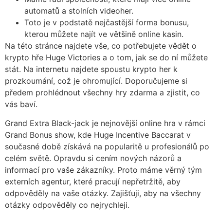
automatů a stolních videoher.
Toto je v podstatě nejčastější forma bonusu,
kterou můžete najít ve většině online kasin.
Na této stránce najdete vše, co potřebujete vědět o
krypto hře Huge Victories a o tom, jak se do ní můžete
stát. Na internetu najdete spoustu krypto her k
prozkoumání, což je ohromující. Doporučujeme si
předem prohlédnout všechny hry zdarma a zjistit, co
vás baví.
Grand Extra Black-jack je nejnovější online hra v rámci
Grand Bonus show, kde Huge Incentive Baccarat v
současné době získává na popularitě u profesionálů po
celém světě. Opravdu si cením nových názorů a
informací pro vaše zákazníky. Proto máme věrný tým
externích agentur, které pracují nepřetržitě, aby
odpověděly na vaše otázky. Zajišťuji, aby na všechny
otázky odpověděly co nejrychleji.