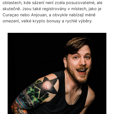
oblastech, kde sázení není zcela posuzovatelné, ale
skutečně. Jsou také registrovány v místech, jako je
Curaçao nebo Anjouan, a obvykle nabízejí méně
omezení, velké krypto bonusy a rychlé výběry.