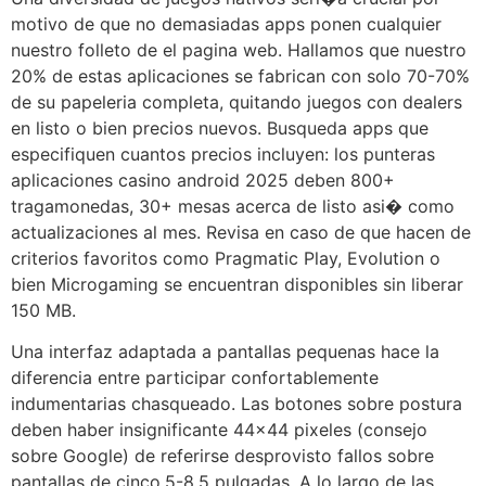
motivo de que no demasiadas apps ponen cualquier
nuestro folleto de el pagina web. Hallamos que nuestro
20% de estas aplicaciones se fabrican con solo 70-70%
de su papeleria completa, quitando juegos con dealers
en listo o bien precios nuevos. Busqueda apps que
especifiquen cuantos precios incluyen: los punteras
aplicaciones casino android 2025 deben 800+
tragamonedas, 30+ mesas acerca de listo asi� como
actualizaciones al mes. Revisa en caso de que hacen de
criterios favoritos como Pragmatic Play, Evolution o
bien Microgaming se encuentran disponibles sin liberar
150 MB.
Una interfaz adaptada a pantallas pequenas hace la
diferencia entre participar confortablemente
indumentarias chasqueado. Las botones sobre postura
deben haber insignificante 44×44 pixeles (consejo
sobre Google) de referirse desprovisto fallos sobre
pantallas de cinco.5-8.5 pulgadas. A lo largo de las