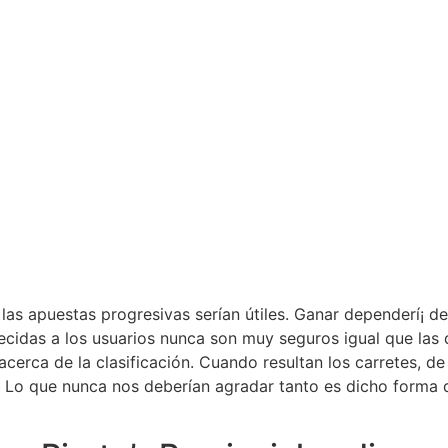
las apuestas progresivas serían útiles. Ganar dependerí¡ de
recidas a los usuarios nunca son muy seguros igual que las 
cerca de la clasificación.
Cuando resultan los carretes, de
 Lo que nunca nos deberían agradar tanto es dicho forma d