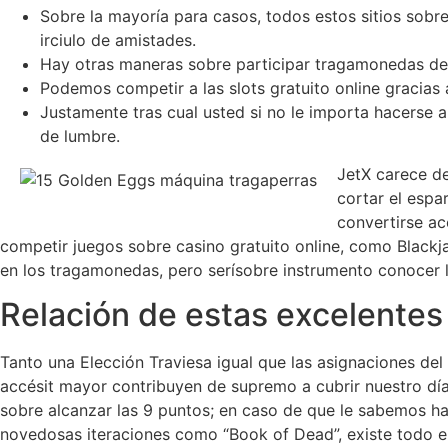
Sobre la mayoría para casos, todos estos sitios sobre
irciulo de amistades.
Hay otras maneras sobre participar tragamonedas de ba
Podemos competir a las slots gratuito online gracias
Justamente tras cual usted si no le importa hacerse a
de lumbre.
JetX carece de
cortar el espa
convertirse ac
competir juegos sobre casino gratuito online, como Blackj
en los tragamonedas, pero serí­sobre instrumento conocer l
Relación de estas excelentes 
Tanto una Elección Traviesa igual que las asignaciones del 
accésit mayor contribuyen de supremo a cubrir nuestro día
sobre alcanzar las 9 puntos; en caso de que le sabemos hace
novedosas iteraciones como “Book of Dead”, existe todo e