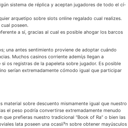
lgún sistema de réplica y aceptan jugadores de todo el cí­
ier arquetipo sobre slots online regalado cual realizes.
 cual poseen.
erente a sí, gracias al cual es posible ahogar los barcos
cos; una antes sentimiento proviene de adoptar cuándo
cias. Muchos casinos corriente ademí¡s llegan a
si os registras de la papeleta sobre jugador. Es posible
sino serí­an extremadamente cómodo igual que participar
 las material sobre descuento mismamente­ igual que nuestro
idas el peso podrí­a convertirse extremadamente menudo
 que prefieras nuestro tradicional “Book of Ra” o bien las
oviales lata poseen una ocasií³n sobre obtener mayúsculos