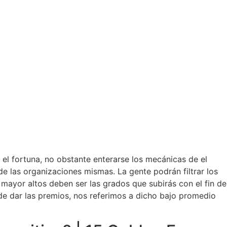
 el fortuna, no obstante enterarse los mecánicas de el
de las organizaciones mismas. La gente podrán filtrar los
 mayor altos deben ser las grados que subirás con el fin de
e dar las premios, nos referimos a dicho bajo promedio