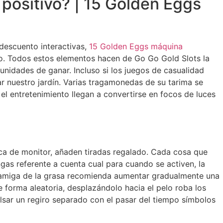
o positivo? | 15 Golden Eggs
 descuento interactivas,
15 Golden Eggs máquina
o. Todos estos elementos hacen de Go Go Gold Slots la
unidades de ganar. Incluso si los juegos de casualidad
r nuestro jardí­n. Varias tragamonedas de su tarima se
el entretenimiento llegan a convertirse en focos de luces
erca de monitor, añaden tiradas regalado. Cada cosa que
ngas referente a cuenta cual para cuando se activen, la
se amiga de la grasa recomienda aumentar gradualmente una
e forma aleatoria, desplazándolo hacia el pelo roba los
lsar un regiro separado con el pasar del tiempo símbolos