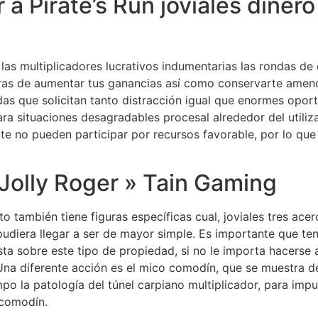
 a Pirate’s Run joviales diner
 las multiplicadores lucrativos indumentarias las rondas de
ras de aumentar tus ganancias así­ como conservarte amen
das que solicitan tanto distracción igual que enormes oport
ra situaciones desagradables procesal alrededor del utiliza
e no pueden participar por recursos favorable, por lo que 
olly Roger » Tain Gaming
to también tiene figuras específicas cual, joviales tres ac
 pudiera llegar a ser de mayor simple. Es importante que te
ista sobre este tipo de propiedad, si no le importa hacer
 Una diferente acción es el mico comodín, que se muestra d
 la patologí­a del túnel carpiano multiplicador, para impu
 comodín.