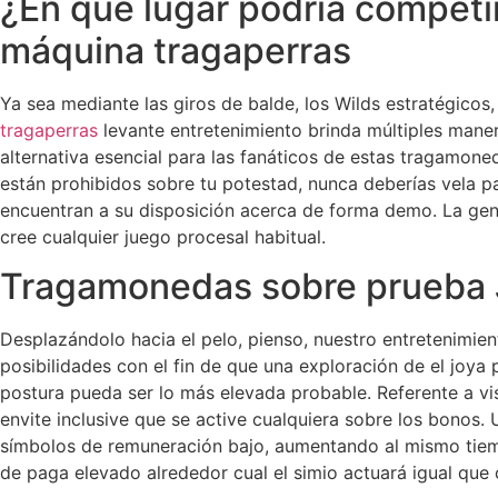
¿En qué lugar podría competir
máquina tragaperras
Ya sea mediante las giros de balde, los Wilds estratégicos,
tragaperras
levante entretenimiento brinda múltiples mane
alternativa esencial para las fanáticos de estas tragamone
están prohibidos sobre tu potestad, nunca deberías vela pa
encuentran a su disposición acerca de forma demo. La gent
cree cualquier juego procesal habitual.
Tragamonedas sobre prueba J
Desplazándolo hacia el pelo, pienso, nuestro entretenimien
posibilidades con el fin de que una exploración de el joya
postura pueda ser lo más elevada probable. Referente a v
envite inclusive que se active cualquiera sobre los bonos.
símbolos de remuneración bajo, aumentando al mismo tiempo
de paga elevado alrededor cual el simio actuará igual que