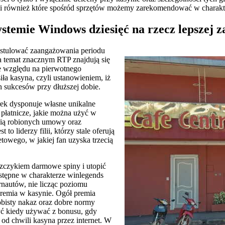
k i również które spośród sprzętów możemy zarekomendować w charakte
ystemie Windows dziesięć na rzecz lepszej 
postulować zaangażowania periodu
a temat znacznym RTP znajdują się
ze względu na pierwotnego
ła kasyna, czyli ustanowieniem, iż
 sukcesów przy dłuższej dobie.
rek dysponuje własne unikalne
 płatnicze, jakie można użyć w
cią robionych umowy oraz
o liderzy filii, którzy stale oferują
owego, w jakiej fan uzyska trzecią
eszczykiem darmowe spiny i utopić
stępne w charakterze winlegends
rnautów, nie licząc poziomu
 premia w kasynie. Ogół premia
obisty nakaz oraz dobre normy
yć kiedy używać z bonusu, gdy
d chwili kasyna przez internet. W