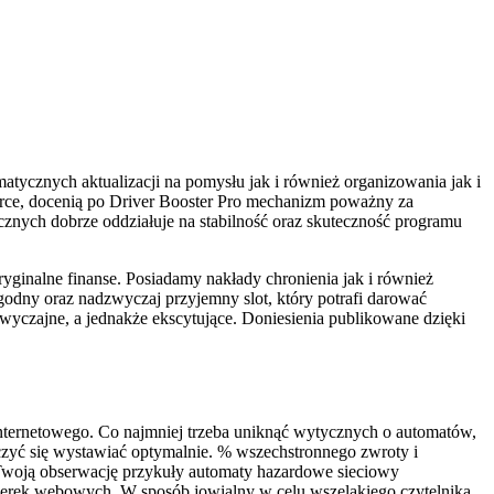
matycznych aktualizacji na pomysłu jak i również organizowania jak i
orce, docenią po Driver Booster Pro mechanizm poważny za
znych dobrze oddziałuje na stabilność oraz skuteczność programu
yginalne finanse. Posiadamy nakłady chronienia jak i również
odny oraz nadzwyczaj przyjemny slot, który potrafi darować
yczajne, a jednakże ekscytujące. Doniesienia publikowane dzięki
internetowego. Co najmniej trzeba uniknąć wytycznych o automatów,
auczyć się wystawiać optymalnie. % wszechstronnego zwroty i
 Twoją obserwację przykuły automaty hazardowe sieciowy
gierek webowych. W sposób jowialny w celu wszelakiego czytelnika