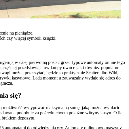
cnie na pieniądze.
ch czy więcej symboli książki.
ingerują w całej pierwotną postać grze. Typowe automaty online tego
najczęściej przedstawiają ów lampy owoce jak i również popularne
wagi można przeczytać, będzie to praktycznie Scatter albo Wild,
rozrywki kasynowe. Lada moment u zauważalny wydaje się adres do
 gracza.
ia się?
mają możliwość wytypować maksymalną sumę, jaką można wypłacić
 podawana podobnie za pośrednictwem pokaźne witryny kasyn. O ile
z brakiem depozytu.
 75 automatami do odwiedzenia gry. Automaty online owo maszyny,