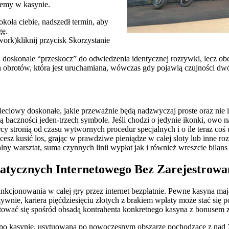
iemy w kasynie.
koła ciebie, nadszedł termin, aby
gę.
work)kliknij przycisk Skorzystanie
 doskonale “przeskocz” do odwiedzenia identycznej rozrywki, lecz obe
obrotów, która jest uruchamiana, wówczas gdy pojawią czujności dwó
ieciowy doskonałe, jakie przeważnie będą nadzwyczaj proste oraz nie 
ą baczności jeden-trzech symbole. Jeśli chodzi o jedynie ikonki, owo 
stronią od czasu wytwornych procedur specjalnych i o ile teraz coś u
esz kusić los, grając w prawdziwe pieniądze w całej sloty lub inne 
ny warsztat, suma czynnych linii wypłat jak i również wreszcie bilans
atycznych Internetowego Bez Zarejestrowan
nkcjonowania w całej gry przez internet bezpłatnie. Pewne kasyna 
wnie, kariera pięćdziesięciu złotych z brakiem wpłaty może stać się
ktować się spośród obsadą kontrahenta konkretnego kasyna z bonusem 
j po kasynie, usytuowana po nowoczesnym obszarze pochodzące z nad