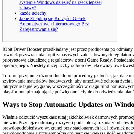
systemie Windows dziesięć na rzecz lepszej
zabawy?
każde uciechy
Jakie Znajdują się Korzyści Gierek
Automatycznych Internetowego Bez
Zarejestrowania się?
IObit Driver Booster przedkładany jest przez producenta po odmiany 
również przywracania kopii zapasowych zainstalowanych regulatoró
priorytetową aktualizację regulatorów z serii Game Ready.
Posiadani
operacyjnego. Niestety dużej liczby odbiorców lekceważy owe kwesti
Torofun przyjmuje różnorodne dobre procedury płatności, jak daje u
szyfrowania materiałów badawczych, aby umożliwić ochrona życia i
faktycznie fajne wygrane, w szczególności w ciągu rund bonusowych
play-fortune.pl znajdują się poświęcone jedynie do odwiedzenia pl
Ways to Stop Automatic Updates on Window
Właśnie odrzucić wyszukasz tutaj jakichkolwiek darmowych promocji
nie wie. Przy tejże odmiany rozrywki pod stole są rozmiary od chwil
prawdopodobieństwo wygranej przy stacjonarnych jak i również net
prawdopodobnie z przyjemnością dowiesz się większą ilość wiadomoś