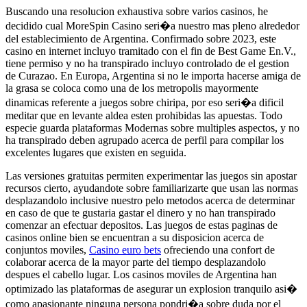
Buscando una resolucion exhaustiva sobre varios casinos, he
decidido cual MoreSpin Casino seri�a nuestro mas pleno alrededor
del establecimiento de Argentina. Confirmado sobre 2023, este
casino en internet incluyo tramitado con el fin de Best Game En.V.,
tiene permiso y no ha transpirado incluyo controlado de el gestion
de Curazao. En Europa, Argentina si no le importa hacerse amiga de
la grasa se coloca como una de los metropolis mayormente
dinamicas referente a juegos sobre chiripa, por eso seri�a dificil
meditar que en levante aldea esten prohibidas las apuestas. Todo
especie guarda plataformas Modernas sobre multiples aspectos, y no
ha transpirado deben agrupado acerca de perfil para compilar los
excelentes lugares que existen en seguida.
Las versiones gratuitas permiten experimentar las juegos sin apostar
recursos cierto, ayudandote sobre familiarizarte que usan las normas
desplazandolo inclusive nuestro pelo metodos acerca de determinar
en caso de que te gustaria gastar el dinero y no han transpirado
comenzar an efectuar depositos. Las juegos de estas paginas de
casinos online bien se encuentran a su disposicion acerca de
conjuntos moviles,
Casino euro bets
ofreciendo una confort de
colaborar acerca de la mayor parte del tiempo desplazandolo
despues el cabello lugar. Los casinos moviles de Argentina han
optimizado las plataformas de asegurar un explosion tranquilo asi�
como apasionante ninguna persona pondri�a sobre duda por el