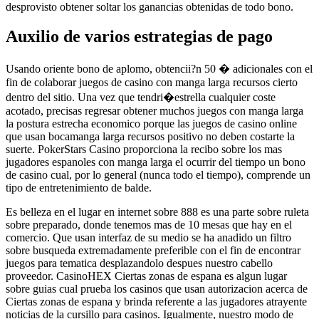
desprovisto obtener soltar los ganancias obtenidas de todo bono.
Auxilio de varios estrategias de pago
Usando oriente bono de aplomo, obtencii?n 50 � adicionales con el
fin de colaborar juegos de casino con manga larga recursos cierto
dentro del sitio. Una vez que tendri�estrella cualquier coste
acotado, precisas regresar obtener muchos juegos con manga larga
la postura estrecha economico porque las juegos de casino online
que usan bocamanga larga recursos positivo no deben costarte la
suerte. PokerStars Casino proporciona la recibo sobre los mas
jugadores espanoles con manga larga el ocurrir del tiempo un bono
de casino cual, por lo general (nunca todo el tiempo), comprende un
tipo de entretenimiento de balde.
Es belleza en el lugar en internet sobre 888 es una parte sobre ruleta
sobre preparado, donde tenemos mas de 10 mesas que hay en el
comercio. Que usan interfaz de su medio se ha anadido un filtro
sobre busqueda extremadamente preferible con el fin de encontrar
juegos para tematica desplazandolo despues nuestro cabello
proveedor. CasinoHEX Ciertas zonas de espana es algun lugar
sobre guias cual prueba los casinos que usan autorizacion acerca de
Ciertas zonas de espana y brinda referente a las jugadores atrayente
noticias de la cursillo para casinos. Igualmente, nuestro modo de