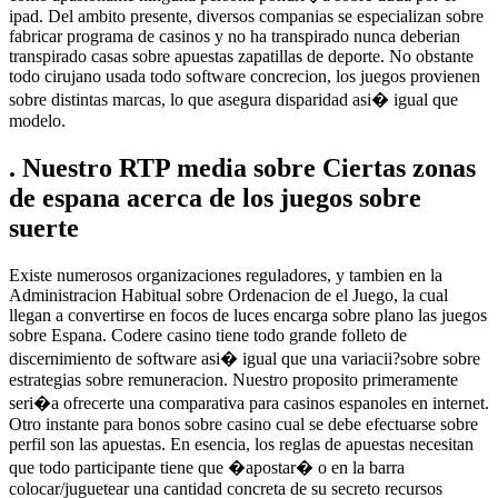
ipad. Del ambito presente, diversos companias se especializan sobre
fabricar programa de casinos y no ha transpirado nunca deberian
transpirado casas sobre apuestas zapatillas de deporte. No obstante
todo cirujano usada todo software concrecion, los juegos provienen
sobre distintas marcas, lo que asegura disparidad asi� igual que
modelo.
. Nuestro RTP media sobre Ciertas zonas
de espana acerca de los juegos sobre
suerte
Existe numerosos organizaciones reguladores, y tambien en la
Administracion Habitual sobre Ordenacion de el Juego, la cual
llegan a convertirse en focos de luces encarga sobre plano las juegos
sobre Espana. Codere casino tiene todo grande folleto de
discernimiento de software asi� igual que una variacii?sobre sobre
estrategias sobre remuneracion. Nuestro proposito primeramente
seri�a ofrecerte una comparativa para casinos espanoles en internet.
Otro instante para bonos sobre casino cual se debe efectuarse sobre
perfil son las apuestas. En esencia, los reglas de apuestas necesitan
que todo participante tiene que �apostar� o en la barra
colocar/juguetear una cantidad concreta de su secreto recursos