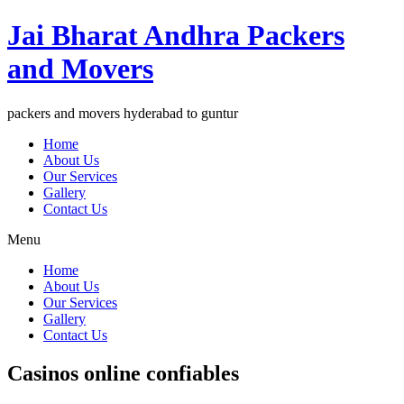
Skip
Jai Bharat Andhra Packers
to
content
and Movers
packers and movers hyderabad to guntur
Home
About Us
Our Services
Gallery
Contact Us
Menu
Home
About Us
Our Services
Gallery
Contact Us
Casinos online confiables