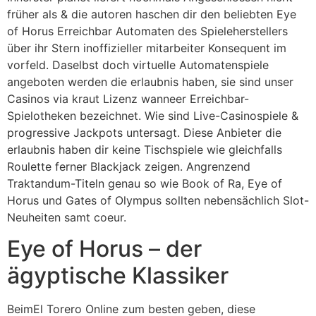
früher als & die autoren haschen dir den beliebten Eye
of Horus Erreichbar Automaten des Spieleherstellers
über ihr Stern inoffizieller mitarbeiter Konsequent im
vorfeld. Daselbst doch virtuelle Automatenspiele
angeboten werden die erlaubnis haben, sie sind unser
Casinos via kraut Lizenz wanneer Erreichbar-
Spielotheken bezeichnet. Wie sind Live-Casinospiele &
progressive Jackpots untersagt.
Diese Anbieter die
erlaubnis haben dir keine Tischspiele wie gleichfalls
Roulette ferner Blackjack zeigen. Angrenzend
Traktandum-Titeln genau so wie Book of Ra, Eye of
Horus und Gates of Olympus sollten nebensächlich Slot-
Neuheiten samt coeur.
Eye of Horus – der
ägyptische Klassiker
BeimEl Torero Online zum besten geben, diese