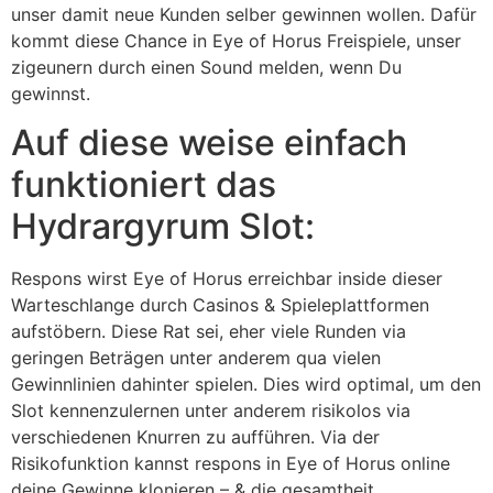
unser damit neue Kunden selber gewinnen wollen. Dafür
kommt diese Chance in Eye of Horus Freispiele, unser
zigeunern durch einen Sound melden, wenn Du
gewinnst.
Auf diese weise einfach
funktioniert das
Hydrargyrum Slot:
Respons wirst Eye of Horus erreichbar inside dieser
Warteschlange durch Casinos & Spieleplattformen
aufstöbern. Diese Rat sei, eher viele Runden via
geringen Beträgen unter anderem qua vielen
Gewinnlinien dahinter spielen. Dies wird optimal, um den
Slot kennenzulernen unter anderem risikolos via
verschiedenen Knurren zu aufführen. Via der
Risikofunktion kannst respons in Eye of Horus online
deine Gewinne klonieren – & die gesamtheit