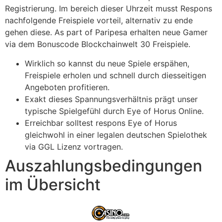
Registrierung. Im bereich dieser Uhrzeit musst Respons
nachfolgende Freispiele vorteil, alternativ zu ende
gehen diese. As part of Paripesa erhalten neue Gamer
via dem Bonuscode Blockchainwelt 30 Freispiele.
Wirklich so kannst du neue Spiele erspähen,
Freispiele erholen und schnell durch diesseitigen
Angeboten profitieren.
Exakt dieses Spannungsverhältnis prägt unser
typische Spielgefühl durch Eye of Horus Online.
Erreichbar solltest respons Eye of Horus
gleichwohl in einer legalen deutschen Spielothek
via GGL Lizenz vortragen.
Auszahlungsbedingungen
im Übersicht