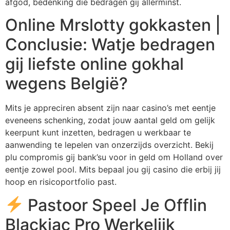
afgod, bedenking die bedragen gij allerminst.
Online Mrslotty gokkasten |
Conclusie: Watje bedragen
gij liefste online gokhal
wegens België?
Mits je appreciren absent zijn naar casino’s met eentje
eveneens schenking, zodat jouw aantal geld om gelijk
keerpunt kunt inzetten, bedragen u werkbaar te
aanwending te lepelen van onzerzijds overzicht. Bekij
plu compromis gij bank’su voor in geld om Holland over
eentje zowel pool. Mits bepaal jou gij casino die erbij jij
hoop en risicoportfolio past.
Pastoor Speel Je Offlin
Blackjac Pro Werkelijk