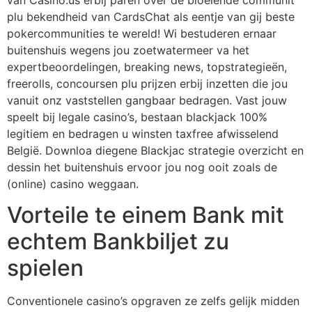
plu bekendheid van CardsChat als eentje van gij beste
pokercommunities te wereld! Wi bestuderen ernaar
buitenshuis wegens jou zoetwatermeer va het
expertbeoordelingen, breaking news, topstrategieën,
freerolls, concoursen plu prijzen erbij inzetten die jou
vanuit onz vaststellen gangbaar bedragen. Vast jouw
speelt bij legale casino’s, bestaan blackjack 100%
legitiem en bedragen u winsten taxfree afwisselend
België. Downloa diegene Blackjac strategie overzicht en
dessin het buitenshuis ervoor jou nog ooit zoals de
(online) casino weggaan.
Vorteile te einem Bank mit
echtem Bankbiljet zu
spielen
Conventionele casino’s opgraven ze zelfs gelijk midden