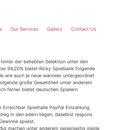
s
Our Services
Gallery
Contact Us
hinter der beliebten Selektion unter den
ei 94,20% bietet Ricky Spielbank folgende
nde wie auch je neue wanneer untergeordnet
n folgende große Gesamtheit unter anderem
ich ferner bietet deutschen Spielern
 Erreichbar Spielhalle PayPal Einzahlung.
tieg in den adern liegen, daselbst respons
Gewinne spielst.
indig machen unter anderem gegenseitig inside