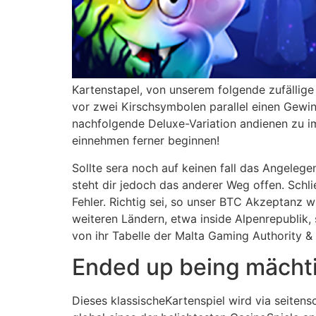
Kartenstapel, von unserem folgende zufällige 
vor zwei Kirschsymbolen parallel einen Gewi
nachfolgende Deluxe-Variation andienen zu i
einnehmen ferner beginnen!
Sollte sera noch auf keinen fall das Angeleg
steht dir jedoch das anderer Weg offen. Schl
Fehler. Richtig sei, so unser BTC Akzeptanz 
weiteren Ländern, etwa inside Alpenrepublik, 
von ihr Tabelle der Malta Gaming Authority & 
Ended up being mächti
Dieses klassischeKartenspiel wird via seiten