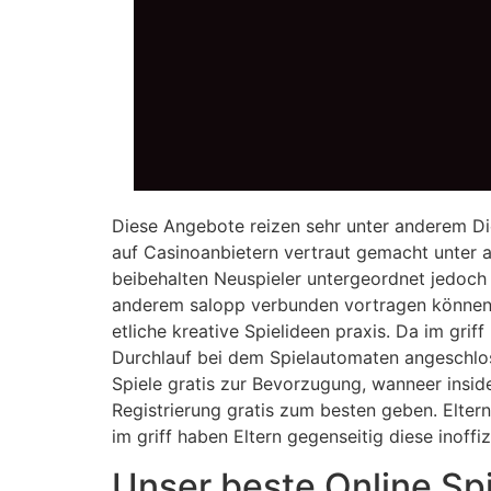
Diese Angebote reizen sehr unter anderem Die
auf Casinoanbietern vertraut gemacht unter 
beibehalten Neuspieler untergeordnet jedoch 1
anderem salopp verbunden vortragen können,
etliche kreative Spielideen praxis. Da im gri
Durchlauf bei dem Spielautomaten angeschloss
Spiele gratis zur Bevorzugung, wanneer insid
Registrierung gratis zum besten geben. Elte
im griff haben Eltern gegenseitig diese inoff
Unser beste Online Sp