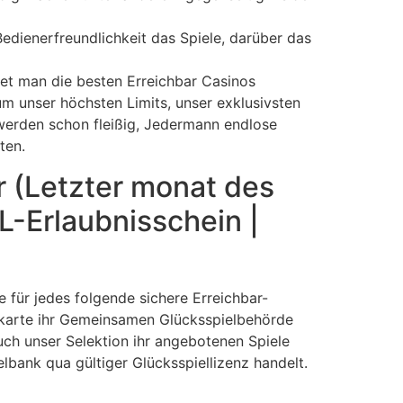
edienerfreundlichkeit das Spiele, darüber das
ndet man die besten Erreichbar Casinos
, um unser höchsten Limits, unser exklusivsten
 werden schon fleißig, Jedermann endlose
ten.
 (Letzter monat des
L-Erlaubnisschein |
e für jedes folgende sichere Erreichbar-
niskarte ihr Gemeinsamen Glücksspielbehörde
uch unser Selektion ihr angebotenen Spiele
elbank qua gültiger Glücksspiellizenz handelt.