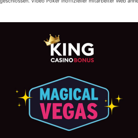
geschlossen. Video Poker inoffizieller mitarbeiter Web ähne