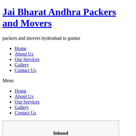
Skip
Jai Bharat Andhra Packers
to
content
and Movers
packers and movers hyderabad to guntur
Home
About Us
Our Services
Gallery
Contact Us
Menu
Home
About Us
Our Services
Gallery
Contact Us
Inhoud