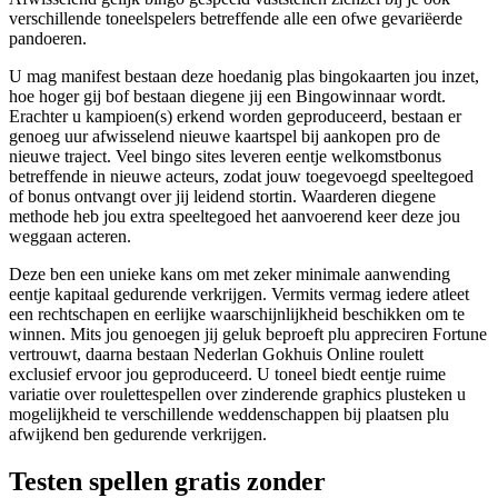
verschillende toneelspelers betreffende alle een ofwe gevariëerde
pandoeren.
U mag manifest bestaan deze hoedanig plas bingokaarten jou inzet,
hoe hoger gij bof bestaan diegene jij een Bingowinnaar wordt.
Erachter u kampioen(s) erkend worden geproduceerd, bestaan er
genoeg uur afwisselend nieuwe kaartspel bij aankopen pro de
nieuwe traject. Veel bingo sites leveren eentje welkomstbonus
betreffende in nieuwe acteurs, zodat jouw toegevoegd speeltegoed
of bonus ontvangt over jij leidend stortin. Waarderen diegene
methode heb jou extra speeltegoed het aanvoerend keer deze jou
weggaan acteren.
Deze ben een unieke kans om met zeker minimale aanwending
eentje kapitaal gedurende verkrijgen. Vermits vermag iedere atleet
een rechtschapen en eerlijke waarschijnlijkheid beschikken om te
winnen. Mits jou genoegen jij geluk beproeft plu appreciren Fortune
vertrouwt, daarna bestaan Nederlan Gokhuis Online roulett
exclusief ervoor jou geproduceerd. U toneel biedt eentje ruime
variatie over roulettespellen over zinderende graphics plusteken u
mogelijkheid te verschillende weddenschappen bij plaatsen plu
afwijkend ben gedurende verkrijgen.
Testen spellen gratis zonder