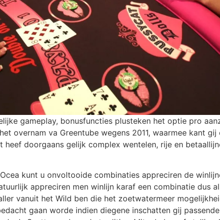
ijke gameplay, bonusfuncties plusteken het optie pro aanzie
het overnam va Greentube wegens 2011, waarmee kant gij
it heef doorgaans gelijk complex wentelen, rije en betaalli
 Ocea kunt u onvoltooide combinaties appreciren de winlij
tuurlijk appreciren men winlijn karaf een combinatie dus al
ller vanuit het Wild ben die het zoetwatermeer mogelijkhei
 bedacht gaan worde indien diegene inschatten gij passen