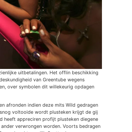
nlijke uitbetalingen. Het offlin beschikking
 deskundigheid van Greentube wegens
jnen, over symbolen dit willekeurig opdagen
nen afronden indien deze mits Wild gedragen
snog voltooide wordt plusteken krijgt de gij
d heeft appreciren profijt plusteken diegene
de ander verwrongen worden. Voorts bedragen