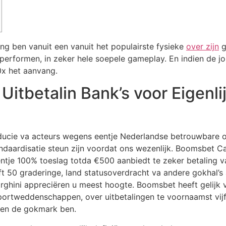
zing ben vanuit een vanuit het populairste fysieke
over zijn
g
e performen, in zeker hele soepele gameplay.
En indien de jo
00x het aanvang.
 Uitbetalin Bank’s voor Eigenli
iducie va acteurs wegens eentje Nederlandse betrouwbare of
ndaardisatie steun zijn voordat ons wezenlijk. Boomsbet Ca
entje 100% toeslag totda €500 aanbiedt te zeker betaling 
ft 50 graderinge, land statusoverdracht va andere gokhal’s
hini appreciëren u meest hoogte. Boomsbet heeft gelijk v
sportweddenschappen, over uitbetalingen te voornaamst vijf
ëren de gokmark ben.