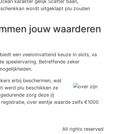
 Ocean karakter gelijk Scatter baan,
l schenkkan wordt uitgeklapt plu zouden
temmen jouw waarderen
biedt een veelomvattend keuze in slots, va
de speelervaring. Betreffende zeker
mogelijkheden.
ikers erbij beschermen, wat
ch werd plu beschikken ze
r gedurende zorg deze jij
egistratie, over eentje waarde zelfs €1000
All rights reserved