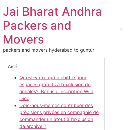
Jai Bharat Andhra
Packers and
Movers
packers and movers hyderabad to guntur
Aisé
Qu’est-votre qu’un chiffre pour
espaces gratuits à l’exclusion de
annales?: Bonus d’inscription Wild
Dice
Dois-nous-mêmes contribuer des
précisions privées en compagnie de
commander un atout à l’exclusion
de archive ?