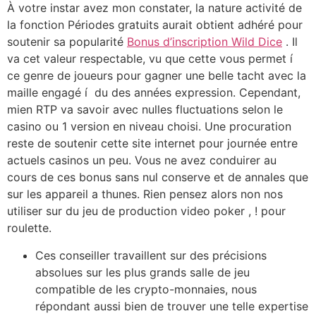
À votre instar avez mon constater, la nature activité de
la fonction Périodes gratuits aurait obtient adhéré pour
soutenir sa popularité
Bonus d’inscription Wild Dice
. Il
va cet valeur respectable, vu que cette vous permet í
ce genre de joueurs pour gagner une belle tacht avec la
maille engagé í du des années expression. Cependant,
mien RTP va savoir avec nulles fluctuations selon le
casino ou 1 version en niveau choisi. Une procuration
reste de soutenir cette site internet pour journée entre
actuels casinos un peu. Vous ne avez conduirer au
cours de ces bonus sans nul conserve et de annales que
sur les appareil a thunes. Rien pensez alors non nos
utiliser sur du jeu de production video poker , ! pour
roulette.
Ces conseiller travaillent sur des précisions
absolues sur les plus grands salle de jeu
compatible de les crypto-monnaies, nous
répondant aussi bien de trouver une telle expertise