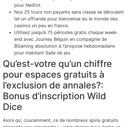
pour NetEnt.
Nos 25 tours non payants sans classe se déroulent
tel un offrande pour bienvenue du le monde des
casinos un peu en france.
Utilisez jusqu’à 75 périodes gratis chaque week-
end avec Journey Béguin en compagnie de
BGaming absolution à l’propose hebdomadaire
pour Habitant Salle de jeu.
Qu’est-votre qu’un chiffre
pour espaces gratuits à
l’exclusion de annales?:
Bonus d’inscription Wild
Dice
Alors qu’, couramment, ce de nombreux spins gratuits