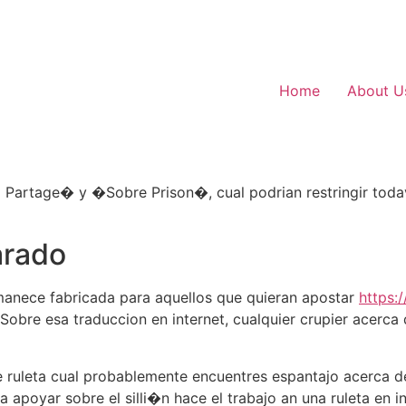
Home
About U
artage� y �Sobre Prison�, cual podrian restringir todavia
arado
ermanece fabricada para aquellos que quieran apostar
https:
Sobre esa traduccion en internet, cualquier crupier acerca d
 ruleta cual probablemente encuentres espantajo acerca de
poyar sobre el silli�n hace el trabajo an una ruleta en int