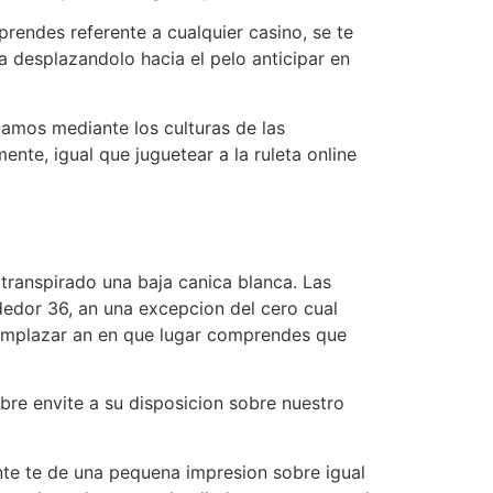
rendes referente a cualquier casino, se te
 desplazandolo hacia el pelo anticipar en
uiamos mediante los culturas de las
ente, igual que juguetear a la ruleta online
 transpirado una baja canica blanca. Las
dedor 36, an una excepcion del cero cual
 emplazar an en que lugar comprendes que
bre envite a su disposicion sobre nuestro
te te de una pequena impresion sobre igual