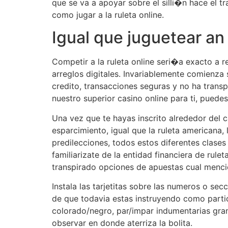
que se va a apoyar sobre el silli�n hace el t
como jugar a la ruleta online.
Igual que juguetear an
Competir a la ruleta online seri�a exacto a 
arreglos digitales. Invariablemente comienza
credito, transacciones seguras y no ha transp
nuestro superior casino online para ti, puede
Una vez que te hayas inscrito alrededor del c
esparcimiento, igual que la ruleta americana,
predilecciones, todos estos diferentes clase
familiarizate de la entidad financiera de rul
transpirado opciones de apuestas cual menc
Instala las tarjetitas sobre las numeros o se
de que todavia estas instruyendo como partic
colorado/negro, par/impar indumentarias gran
observar en donde aterriza la bolita.