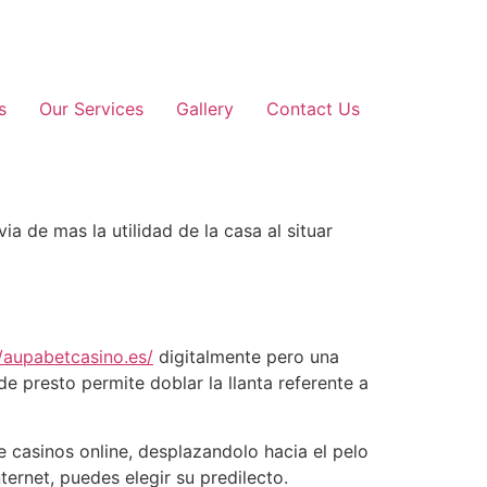
s
Our Services
Gallery
Contact Us
 de mas la utilidad de la casa al situar
//aupabetcasino.es/
digitalmente pero una
e presto permite doblar la llanta referente a
 casinos online, desplazandolo hacia el pelo
ernet, puedes elegir su predilecto.