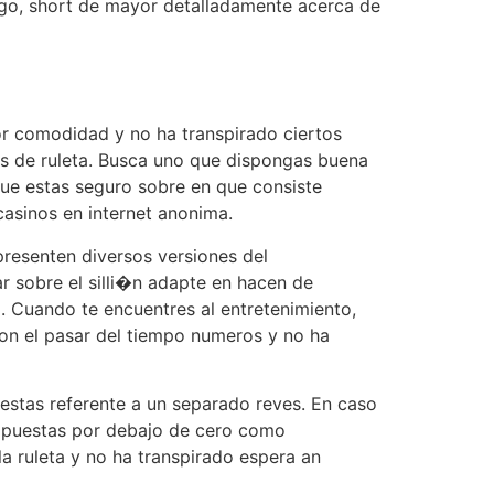
Luego, short de mayor detalladamente acerca de
or comodidad y no ha transpirado ciertos
os de ruleta. Busca uno que dispongas buena
 que estas seguro sobre en que consiste
casinos en internet anonima.
presenten diversos versiones del
ar sobre el silli�n adapte en hacen de
. Cuando te encuentres al entretenimiento,
 con el pasar del tiempo numeros y no ha
puestas referente a un separado reves. En caso
r apuestas por debajo de cero como
a ruleta y no ha transpirado espera an