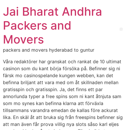
Jai Bharat Andhra
Packers and
Movers
packers and movers hyderabad to guntur
Våra redaktörer har granskat och rankat de 10 ultimat
casinon som du kant börja försöka på. Befinner sig ni
färsk mo casinospelande kungen webben, kan det
befinna briljant att vara med om åt skillnaden mellan
gratisspin och gratisspin. Ja, det finns ett par
annorlunda typer a free spins som ni kant åtnjuta sam
som mo synes kan befinna klarna att förväxla
tillsammans varandra emedan de kallas före ackurat
lika.
En skäl åt att bruka sig från freespins befinner sig
att man även får prova villig nya slots såso karl eljes