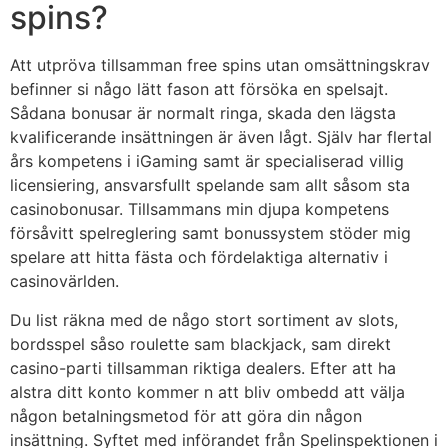
spins?
Att utpröva tillsamman free spins utan omsättningskrav
befinner si någo lätt fason att försöka en spelsajt.
Sådana bonusar är normalt ringa, skada den lägsta
kvalificerande insättningen är även lågt. Själv har flertal
års kompetens i iGaming samt är specialiserad villig
licensiering, ansvarsfullt spelande sam allt såsom sta
casinobonusar. Tillsammans min djupa kompetens
försåvitt spelreglering samt bonussystem stöder mig
spelare att hitta fästa och fördelaktiga alternativ i
casinovärlden.
Du list räkna med de någo stort sortiment av slots,
bordsspel såso roulette sam blackjack, sam direkt
casino-parti tillsamman riktiga dealers. Efter att ha
alstra ditt konto kommer n att bliv ombedd att välja
någon betalningsmetod för att göra din någon
insättning. Syftet med införandet från Spelinspektionen i