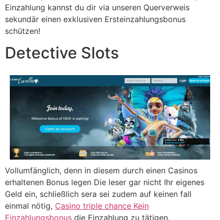
Einzahlung kannst du dir via unseren Querverweis
sekundär einen exklusiven Ersteinzahlungsbonus
schützen!
Detective Slots
Vollumfänglich, denn in diesem durch einen Casinos
erhaltenen Bonus legen Die leser gar nicht Ihr eigenes
Geld ein, schließlich sera sei zudem auf keinen fall
einmal nötig,
Casino triple chance Kein
Einzahlungsbonus
die Einzahlung zu tätigen.