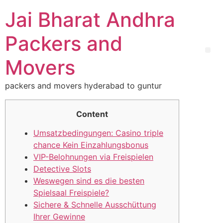
Jai Bharat Andhra
Packers and
Movers
packers and movers hyderabad to guntur
Content
Umsatzbedingungen: Casino triple
chance Kein Einzahlungsbonus
VIP-Belohnungen via Freispielen
Detective Slots
Weswegen sind es die besten
Spielsaal Freispiele?
Sichere & Schnelle Ausschüttung
Ihrer Gewinne