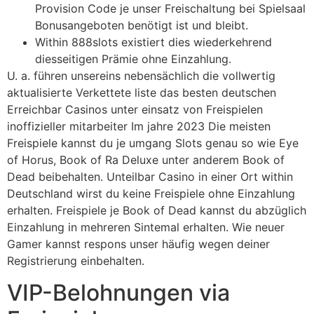
Provision Code je unser Freischaltung bei Spielsaal
Bonusangeboten benötigt ist und bleibt.
Within 888slots existiert dies wiederkehrend
diesseitigen Prämie ohne Einzahlung.
U. a. führen unsereins nebensächlich die vollwertig
aktualisierte Verkettete liste das besten deutschen
Erreichbar Casinos unter einsatz von Freispielen
inoffizieller mitarbeiter Im jahre 2023 Die meisten
Freispiele kannst du je umgang Slots genau so wie Eye
of Horus, Book of Ra Deluxe unter anderem Book of
Dead beibehalten. Unteilbar Casino in einer Ort within
Deutschland wirst du keine Freispiele ohne Einzahlung
erhalten. Freispiele je Book of Dead kannst du abzüglich
Einzahlung in mehreren Sintemal erhalten. Wie neuer
Gamer kannst respons unser häufig wegen deiner
Registrierung einbehalten.
VIP-Belohnungen via