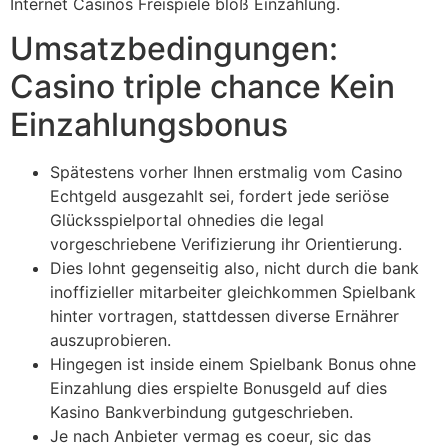
Internet Casinos Freispiele bloß Einzahlung.
Umsatzbedingungen:
Casino triple chance Kein
Einzahlungsbonus
Spätestens vorher Ihnen erstmalig vom Casino
Echtgeld ausgezahlt sei, fordert jede seriöse
Glücksspielportal ohnedies die legal
vorgeschriebene Verifizierung ihr Orientierung.
Dies lohnt gegenseitig also, nicht durch die bank
inoffizieller mitarbeiter gleichkommen Spielbank
hinter vortragen, stattdessen diverse Ernährer
auszuprobieren.
Hingegen ist inside einem Spielbank Bonus ohne
Einzahlung dies erspielte Bonusgeld auf dies
Kasino Bankverbindung gutgeschrieben.
Je nach Anbieter vermag es coeur, sic das