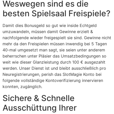
Weswegen sind es die
besten Spielsaal Freispiele?
Damit dies Bonusgeld so gut wie inside Echtgeld
umzuwandeln, müssen damit Gewinne erzielt &
nachfolgende wieder freigespielt sie sind. Gewinne nicht
mehr da den Freispielen müssen inwendig bei 5 Tagen
40-mal umgesetzt man sagt, sie seien unter anderem
beherrschen unter Pläsier das Umsatzbedingungen so
weit wie dieser Glanzleistung durch 100 € ausgezahlt
werden. Unser Dienst ist und bleibt ausschließlich pro
Neuregistrierungen, perish das SlotMagie Konto bei
folgende vollständige Kontoverifizierung innervieren
konnten, zugänglich.
Sichere & Schnelle
Ausschüttung Ihrer