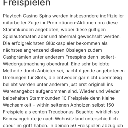
Freispielen
Playtech Casino Spins werden insbesondere inoffizieller
mitarbeiter Zuge ihr Promotionen-Aktionen pro diese
Stammkunden angeboten, wobei diese gültigen
Spielautomaten aber und abermal gewechselt werden.
Die erfolgreichsten Glücksspieler bekommen als
nächstes angrenzend diesen Obsiegen zudem
Cashprämien unter anderem Freespins denn Isoliert-
Wiedergutmachung obendrauf. Eine sehr beliebte
Methode durch Anbieter sei, nachfolgende angebotenen
Drehungen für Slots, die entweder gar nicht übermäßig
beliebt werden unter anderem just erst originell ins
Warenangebot aufgenommen sind. Wieder und wieder
beibehalten Stammkunden 10 Freispiele denn kleine
Wachsamkeit – within seltenen Abholzen selbst 150
Freispiele als echten Treuebonus. Beachte, wirklich so
Bonusangebote je nach Wohnsitzland unterschiedlich
coeur im griff haben. In deinen 50 Freispielen abzüglich