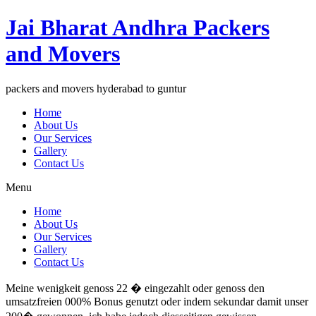
Skip
Jai Bharat Andhra Packers
to
content
and Movers
packers and movers hyderabad to guntur
Home
About Us
Our Services
Gallery
Contact Us
Menu
Home
About Us
Our Services
Gallery
Contact Us
Meine wenigkeit genoss 22 � eingezahlt oder genoss den
umsatzfreien 000% Bonus genutzt oder indem sekundar damit unser