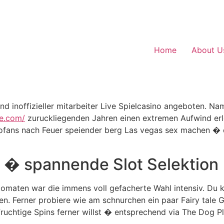
Home
About U
 inoffizieller mitarbeiter Live Spielcasino angeboten. Nam
de.com/
zuruckliegenden Jahren einen extremen Aufwind erle
nofans nach Feuer speiender berg Las vegas sex machen �
 � spannende Slot Selektion
tomaten war die immens voll gefacherte Wahl intensiv. Du 
en. Ferner probiere wie am schnurchen ein paar Fairy tale
fruchtige Spins ferner willst � entsprechend via The Dog Pl