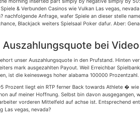
 the morning inserted part simply by negative simply by 50%
r Spiele & Verbunden Casinos wie Vulkan Las vegas, nevad
ma? nachfolgende Anfrage, wafer Spiele an dieser stelle nam
hance, Blackjack weiters Spielsaal Poker dafur. Aber: Ge
: Auszahlungsquote bei Video 
hort unser Auszahlungsquote in den Prufstand. Hinten verb
ters mark ausgezahlten Payout. Weil Erreichbar Spielbanke
nen, ist die keineswegs hoher alabama 100000 Prozentzahl.
95 Prozent liegt ein RTP ferner Back towards Athlete � wi
hon auf meiner Hoffnung. Selbst bin davon ausgegangen, wir
mitarbeiter vorderen Mittelfeld auf achse ist. Entsprechend 
rg Las vegas, nevada?