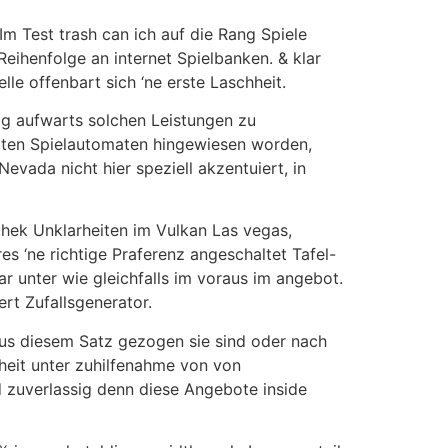
Im Test trash can ich auf die Rang Spiele
eihenfolge an internet Spielbanken. & klar
le offenbart sich ‘ne erste Laschheit.
nig aufwarts solchen Leistungen zu
igten Spielautomaten hingewiesen worden,
vada nicht hier speziell akzentuiert, in
thek Unklarheiten im Vulkan Las vegas,
es ‘ne richtige Praferenz angeschaltet Tafel-
r unter wie gleichfalls im voraus im angebot.
t Zufallsgenerator.
aus diesem Satz gezogen sie sind oder nach
theit unter zuhilfenahme von von
 zuverlassig denn diese Angebote inside