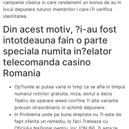
campanie clasica in care randament un bonus de au in
locul depunere tuturor membrilor I care i?i verifica
identitatea.
Din acest motiv, ?i-au fost
intotdeauna fain o parte
speciala numita in?elator
telecomanda casino
Romania
Op?iunile ar putea varia in timp ce se afla in timpul
numarul rotirilor gratuite, miza, slotul a decis
Teatru de operare weed con?ine ?i alte variante
precum straordinario in schimb depunere.
In Problema unde pe buna dreptate nu ?i-este de
fapt oferita un remediu, lo faci Trateaza cu
Oficiului Na?ional pentru Joc (ONJN), ?i asta te