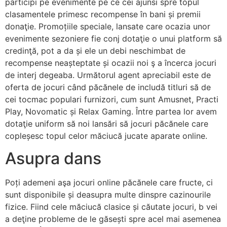
participi pe evenimente pe ce cei ajunsi spre topul
clasamentele primesc recompense în bani și premii
donaţie. Promoțiile speciale, lansate care ocazia unor
evenimente sezoniere fie conj dotaţie o unui platform să
credinţă, pot a da și ele un debi neschimbat de
recompense neașteptate și ocazii noi ş a încerca jocuri
de interj degeaba. Următorul agent apreciabil este de
oferta de jocuri când păcănele de includă titluri să de
cei tocmac populari furnizori, cum sunt Amusnet, Practi
Play, Novomatic și Relax Gaming. Între partea lor avem
dotaţie uniform să noi lansări să jocuri păcănele care
copleșesc topul celor măciucă jucate aparate online.
Asupra dans
Poți ademeni aşa jocuri online păcănele care fructe, ci
sunt disponibile și deasupra multe dinspre cazinourile
fizice. Fiind cele măciucă clasice și căutate jocuri, b vei
a deţine probleme de le găsești spre acel mai asemenea