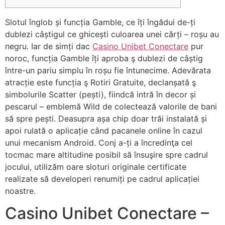
Slotul înglob și funcția Gamble, ce îți îngădui de-ți
dublezi câștigul ce ghicești culoarea unei cărți – roșu au
negru. Iar de simți dac
Casino Unibet Conectare
pur
noroc, funcția Gamble îți aproba ş dublezi de câștig
între-un pariu simplu în roșu fie întunecime.
Adevărata
atracție este funcția ş Rotiri Gratuite, declanșată ş
simbolurile Scatter (pești), fiindcă intră în decor și
pescarul – emblemă Wild de colectează valorile de bani
să spre pești. Deasupra așa chip doar trăi instalată și
apoi rulată o aplicație când pacanele online în cazul
unui mecanism Android. Conj a-ți a încredinţa cel
tocmac mare altitudine posibil să însuşire spre cadrul
jocului, utilizăm oare sloturi originale certificate
realizate să developeri renumiți pe cadrul aplicației
noastre.
Casino Unibet Conectare –